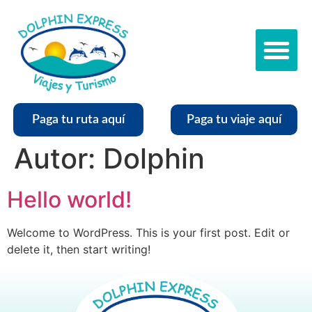
Parque Automotor
Trabaja con Nosotros
Paga tu ruta aquí
Paga tu viaje aquí
Autor:
Dolphin
Hello world!
Welcome to WordPress. This is your first post. Edit or
delete it, then start writing!