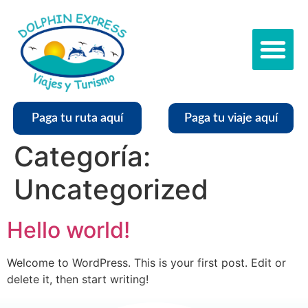
Parque Automotor
Trabaja con Nosotros
Paga tu ruta aquí
Paga tu viaje aquí
Categoría:
Uncategorized
Hello world!
Welcome to WordPress. This is your first post. Edit or
delete it, then start writing!